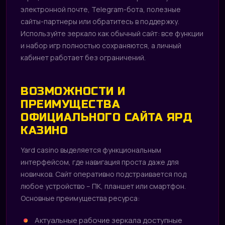
электронной почте, Telegram-бота, полезные
сайты-партнеры или обратитесь в поддержку.
Используйте зеркало как обычный сайт: все функции
и набор игр полностью сохраняются, а личный
кабинет работает без ограничений.
ВОЗМОЖНОСТИ И
ПРЕИМУЩЕСТВА
ОФИЦИАЛЬНОГО САЙТА ЯРД
КАЗИНО
Yard casino выделяется функциональным
интерфейсом, где навигация проста даже для
новичков. Сайт оперативно подстраивается под
любое устройство – ПК, планшет или смартфон.
Основные преимущества ресурса:
Актуальные рабочие зеркала доступные