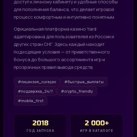
доступ к личному кабинету и удобные способы
для пополнения баланса, что делает игровой
процесс комфортным и интуитивно понятным.
Официальная платформа казино Yard
адаптирована для пользователей из России и
других стран СНГ. Здесь каждый находит
подходящие условия — от приветственного
бонуса до большого ассортимента игр и
прозрачных правил вывода средств.
#лицензия_curaçao
#быстрые_выплаты
#поддержка_24/7
#crypto_friendly
#mobile_first
2018
2 000+
ГОД ЗАПУСКА
ИГР В КАТАЛОГЕ