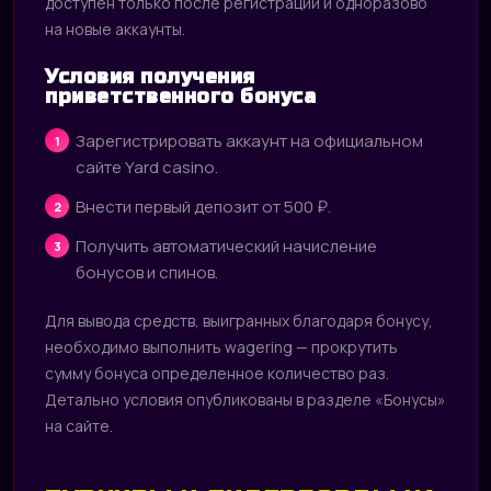
доступен только после регистрации и одноразово
на новые аккаунты.
Условия получения
приветственного бонуса
Зарегистрировать аккаунт на официальном
сайте Yard casino.
Внести первый депозит от 500 ₽.
Получить автоматический начисление
бонусов и спинов.
Для вывода средств, выигранных благодаря бонусу,
необходимо выполнить wagering — прокрутить
сумму бонуса определенное количество раз.
Детально условия опубликованы в разделе «Бонусы»
на сайте.