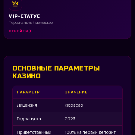
VIP-СТАТУС
Персональный менеджер
ПЕРЕЙТИ
ОСНОВНЫЕ ПАРАМЕТРЫ
КАЗИНО
ПАРАМЕТР
ЗНАЧЕНИЕ
Лицензия
Кюрасао
Год запуска
2023
Приветственный
100% на первый депозит