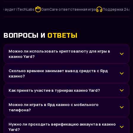
ит iTechLabs
GamCare ответственная игра
Поддержка 24/7
Вы
ВОПРОСЫ И
ОТВЕТЫ
Можно ли использовать криптовалюту для игры в
казино Yard?
Сколько времени занимает вывод средств с Ярд
казино?
Как принять участие в турнирах казино Yard?
Можно ли играть в Ярд казино с мобильного
телефона?
Нужно ли проходить верификацию аккаунта в казино
Yard?