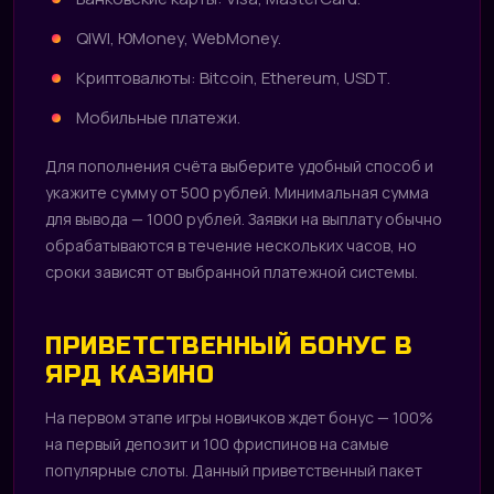
QIWI, ЮMoney, WebMoney.
Криптовалюты: Bitcoin, Ethereum, USDT.
Мобильные платежи.
Для пополнения счёта выберите удобный способ и
укажите сумму от 500 рублей. Минимальная сумма
для вывода — 1000 рублей. Заявки на выплату обычно
обрабатываются в течение нескольких часов, но
сроки зависят от выбранной платежной системы.
ПРИВЕТСТВЕННЫЙ БОНУС В
ЯРД КАЗИНО
На первом этапе игры новичков ждет бонус — 100%
на первый депозит и 100 фриспинов на самые
популярные слоты. Данный приветственный пакет